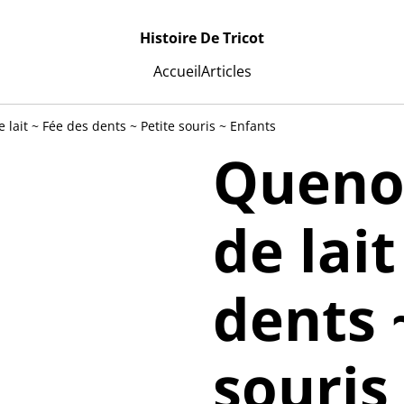
Histoire De Tricot
Accueil
Articles
 lait ~ Fée des dents ~ Petite souris ~ Enfants
Queno
de lait
dents 
souris